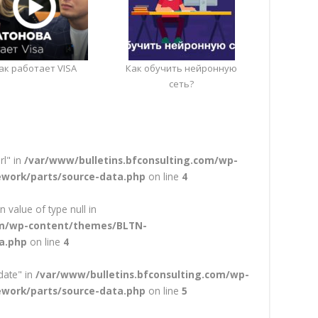
ак работает VISA
Как обучить нейронную
сеть?
rl" in
/var/www/bulletins.bfconsulting.com/wp-
work/parts/source-data.php
on line
4
n value of type null in
com/wp-content/themes/BLTN-
a.php
on line
4
date" in
/var/www/bulletins.bfconsulting.com/wp-
work/parts/source-data.php
on line
5