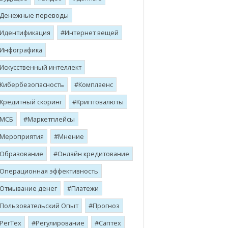
Денежные переводы
Идентификация
Интернет вещей
Инфографика
Искусственный интеллект
Кибербезопасность
Комплаенс
Кредитный скоринг
Криптовалюты
МСБ
Маркетплейсы
Мероприятия
Мнение
Образование
Онлайн кредитование
Операционная эффективность
Отмывание денег
Платежи
Пользовательский Опыт
Прогноз
РегТех
Регулирование
Саптех