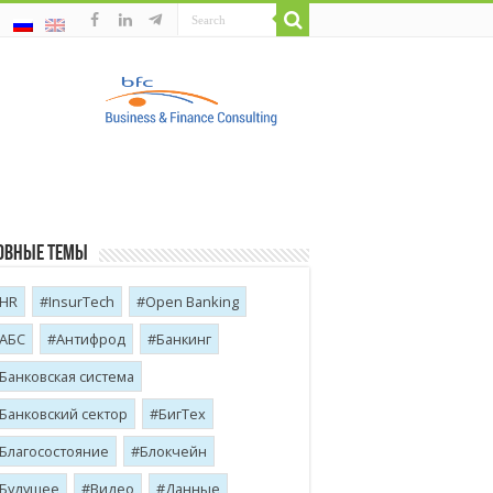
овные темы
HR
InsurTech
Open Banking
АБС
Антифрод
Банкинг
Банковская система
Банковский сектор
БигТех
Благосостояние
Блокчейн
Будущее
Видео
Данные