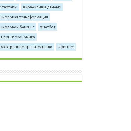
Стартапы
Хранилища данных
Цифровая трансформация
Цифровой банкинг
Чатбот
Шеринг экономика
Электронное правительство
финтех