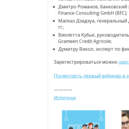
Дмитро Романов, банковский э
Finance Consulting GmbH (BFC);
Малхаз Дзадзуа, генеральный 
гг.;
Виолетта Кубье, руководител
Grameen Credit Agricole;
Думитру Викол, эксперт по ф
Зарегистрироваться можно
здес
Посмотреть первый вебинар в э
————
Источник