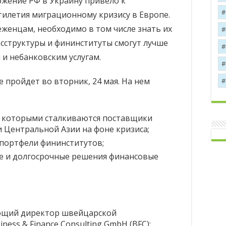
жение РФ в Украину привело к
тилетия миграционному кризису в Европе.
женцам, необходимо в том числе знать их
осструктуры и фининституты смогут лучше
 и небанковским услугам.
 пройдет во вторник, 24 мая. На нем
с которыми сталкиваются поставщики
и Центральной Азии на фоне кризиса;
 портфели фининститутов;
е и долгосрочные решения финансовые
ющий директор швейцарской
ess & Finance Consulting GmbH (BFC);