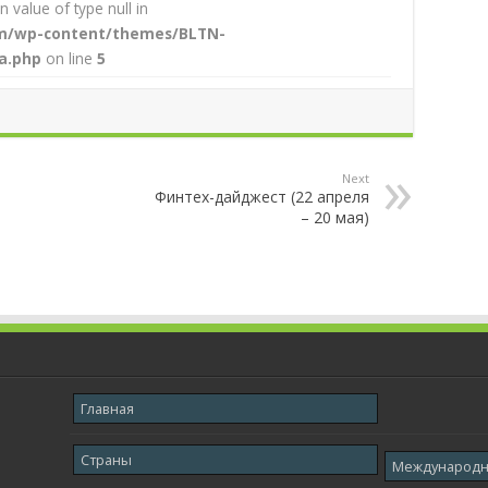
n value of type null in
com/wp-content/themes/BLTN-
a.php
on line
5
Next
Финтех-дайджест (22 апреля
– 20 мая)
Главная
Страны
Международ