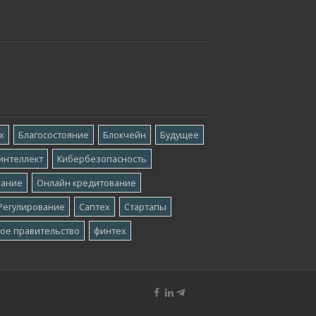
х
Благосостояние
Блокчейн
Будущее
интеллект
Кибербезопасность
вание
Онлайн кредитование
Регулирование
Саптех
Стартапы
ое правительство
финтех