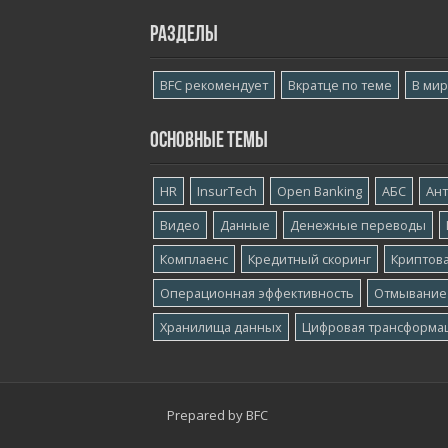
Разделы
BFC рекомендует
Вкратце по теме
В ми
Основные темы
HR
InsurTech
Open Banking
АБС
Ан
Видео
Данные
Денежные переводы
Комплаенс
Кредитный скоринг
Криптов
Операционная эффективность
Отмывание
Хранилища данных
Цифровая трансформа
Prepared by
BFC