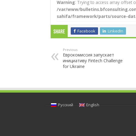
Warning
: Trying to access array offset o
/var/www/bulletins.bfconsulting.
sahifa/framework/parts/source-dat
Facebook
LinkedIn
Share
Previous
Еврокомиссия запускает
инициативу Fintech Challenge
for Ukraine
Русский
English