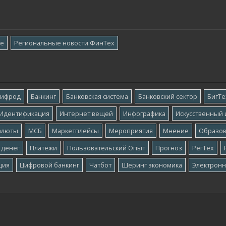
ре
Региональные новости ФинТех
тифрод
Банкинг
Банковская система
Банковский сектор
БигТе
Идентификация
Интернет вещей
Инфографика
Искусственный 
алюты
МСБ
Маркетплейсы
Мероприятия
Мнение
Образо
 денег
Платежи
Пользовательский Опыт
Прогноз
РегТех
ция
Цифровой банкинг
Чатбот
Шеринг экономика
Электронн