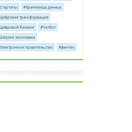
Стартапы
Хранилища данных
Цифровая трансформация
Цифровой банкинг
Чатбот
Шеринг экономика
Электронное правительство
финтех