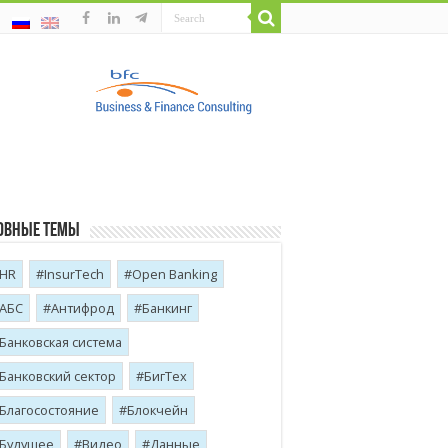
овные темы
HR
InsurTech
Open Banking
АБС
Антифрод
Банкинг
Банковская система
Банковский сектор
БигТех
Благосостояние
Блокчейн
Будущее
Видео
Данные