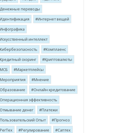
Денежные переводы
Идентификация
Интернет вещей
Инфографика
Искусственный интеллект
Кибербезопасность
Комплаенс
Кредитный скоринг
Криптовалюты
МСБ
Маркетплейсы
Мероприятия
Мнение
Образование
Онлайн кредитование
Операционная эффективность
Отмывание денег
Платежи
Пользовательский Опыт
Прогноз
РегТех
Регулирование
Саптех