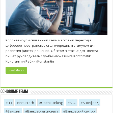
Коронавирус и связанный с ним массовый переход в
цифровое пространство стал очередным стимулом для
развития финтех-решений. Об этом в статье для Finextra
пишет руководитель службы маркетинга Kontomatik
Константин Рабин (Konstantin …
Read More »
Основные темы
HR
InsurTech
Open Banking
АБС
Антифрод
Банкинг
Банковская система
Банковский сектор