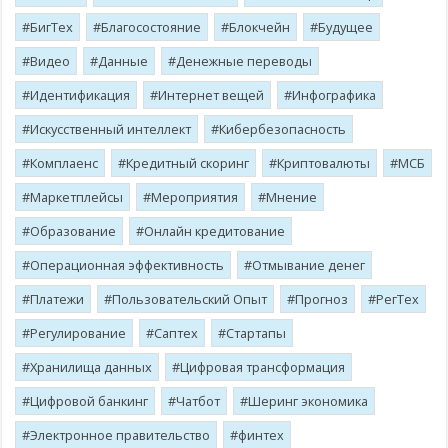
БигТех
Благосостояние
Блокчейн
Будущее
Видео
Данные
Денежные переводы
Идентификация
Интернет вещей
Инфографика
Искусственный интеллект
Кибербезопасность
Комплаенс
Кредитный скоринг
Криптовалюты
МСБ
Маркетплейсы
Мероприятия
Мнение
Образование
Онлайн кредитование
Операционная эффективность
Отмывание денег
Платежи
Пользовательский Опыт
Прогноз
РегТех
Регулирование
Саптех
Стартапы
Хранилища данных
Цифровая трансформация
Цифровой банкинг
Чатбот
Шеринг экономика
Электронное правительство
финтех