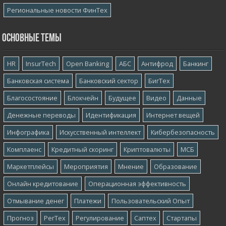
Региональные новости ФинТех
Основные темы
HR
InsurTech
Open Banking
АБС
Антифрод
Банкинг
Банковская система
Банковский сектор
БигТех
Благосостояние
Блокчейн
Будущее
Видео
Данные
Денежные переводы
Идентификация
Интернет вещей
Инфографика
Искусственный интеллект
Кибербезопасность
Комплаенс
Кредитный скоринг
Криптовалюты
МСБ
Маркетплейсы
Мероприятия
Мнение
Образование
Онлайн кредитование
Операционная эффективность
Отмывание денег
Платежи
Пользовательский Опыт
Прогноз
РегТех
Регулирование
Саптех
Стартапы