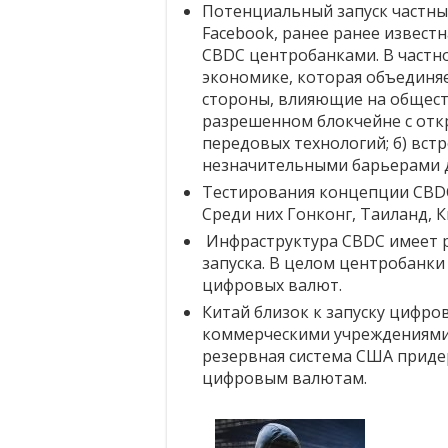
Потенциальный запуск частны
Facebook, ранее ранее известн
CBDC центробанками. В частно
экономике, которая объединяе
стороны, влияющие на общес
разрешенном блокчейне с отк
передовых технологий; б) вст
незначительными барьерами дл
Тестирования концепции CBDC 
Среди них Гонконг, Таиланд, К
Инфраструктура CBDC имеет 
запуска. В целом центробанк
цифровых валют.
Китай близок к запуску цифро
коммерческими учреждениями
резервная система США приде
цифровым валютам.