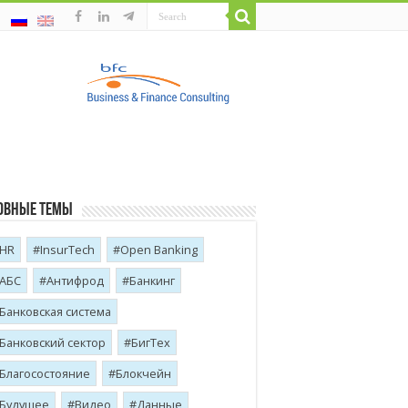
овные темы
HR
InsurTech
Open Banking
АБС
Антифрод
Банкинг
Банковская система
Банковский сектор
БигТех
Благосостояние
Блокчейн
Будущее
Видео
Данные