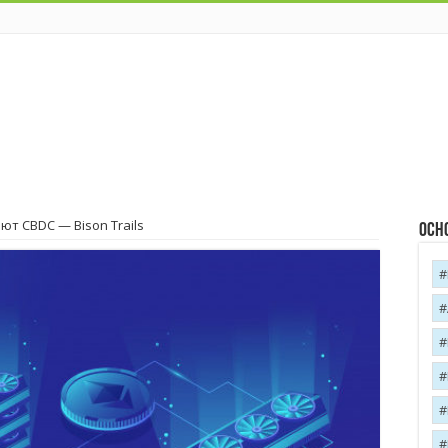
т CBDC — Bison Trails
Осн