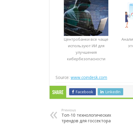
Центробанки все чаще
Анали
используют ИИ для
эт
улучшения
кибербезопасности
Source:
www.coindesk.com
Facebook
LinkedIn
Share
Previous
Топ-10 технологических
трендов для госсектора