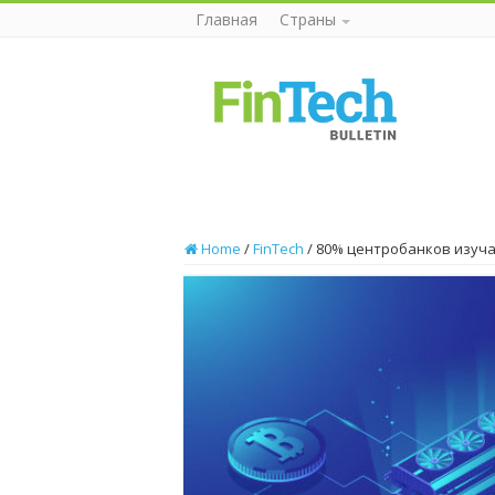
Главная
Страны
Home
/
FinTech
/
80% центробанков изучаю