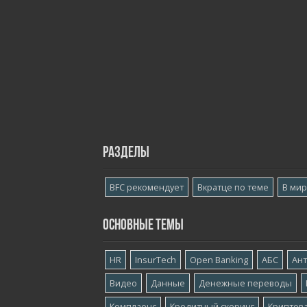
Разделы
BFC рекомендует
Вкратце по теме
В ми
Основные темы
HR
InsurTech
Open Banking
АБС
Ан
Видео
Данные
Денежные переводы
Комплаенс
Кредитный скоринг
Криптов