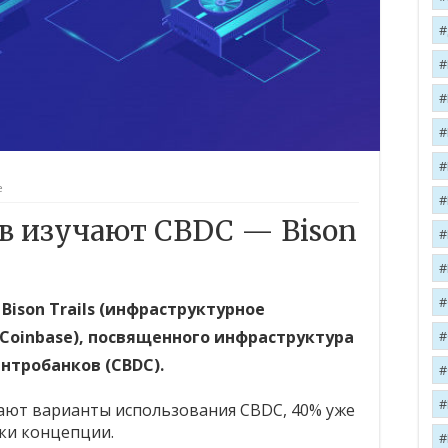
е
в изучают CBDC — Bison
ison Trails (инфраструктурное
oinbase), посвященного инфраструктура
нтробанков (CBDC).
ают варианты использования CBDC, 40% уже
ки концепции.