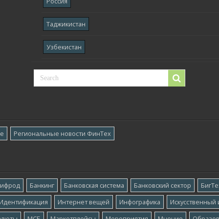
Россия
Таджикистан
Узбекистан
ре
Региональные новости ФинТех
тифрод
Банкинг
Банковская система
Банковский сектор
БигТе
Идентификация
Интернет вещей
Инфографика
Искусственный 
алюты
МСБ
Маркетплейсы
Мероприятия
Мнение
Образо