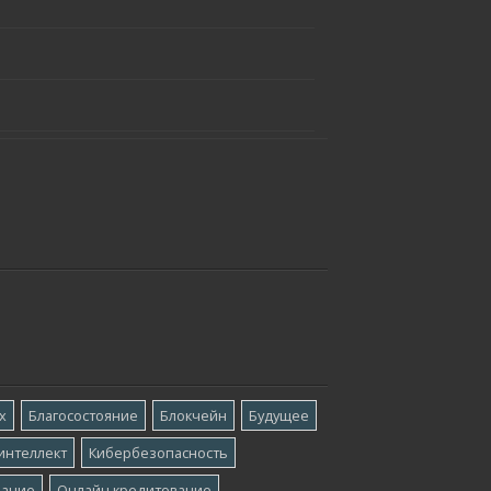
х
Благосостояние
Блокчейн
Будущее
интеллект
Кибербезопасность
вание
Онлайн кредитование