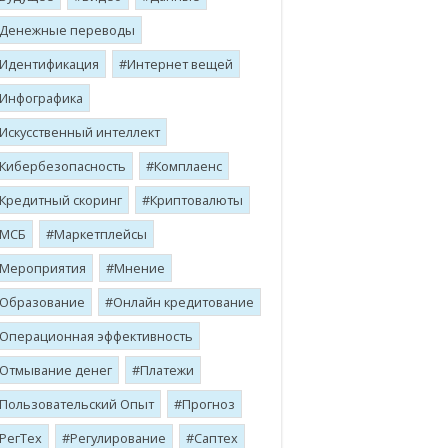
Денежные переводы
Идентификация
Интернет вещей
Инфографика
Искусственный интеллект
Кибербезопасность
Комплаенс
Кредитный скоринг
Криптовалюты
МСБ
Маркетплейсы
Мероприятия
Мнение
Образование
Онлайн кредитование
Операционная эффективность
Отмывание денег
Платежи
Пользовательский Опыт
Прогноз
РегТех
Регулирование
Саптех