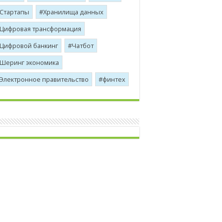
Стартапы
Хранилища данных
Цифровая трансформация
Цифровой банкинг
Чатбот
Шеринг экономика
Электронное правительство
финтех