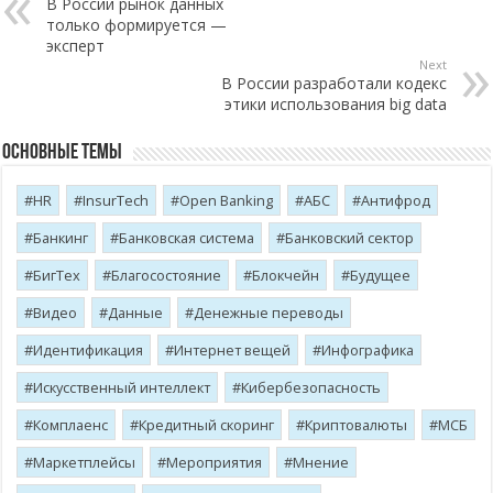
В России рынок данных
только формируется —
эксперт
Next
В России разработали кодекс
этики использования big data
Основные темы
HR
InsurTech
Open Banking
АБС
Антифрод
Банкинг
Банковская система
Банковский сектор
БигТех
Благосостояние
Блокчейн
Будущее
Видео
Данные
Денежные переводы
Идентификация
Интернет вещей
Инфографика
Искусственный интеллект
Кибербезопасность
Комплаенс
Кредитный скоринг
Криптовалюты
МСБ
Маркетплейсы
Мероприятия
Мнение