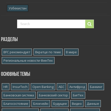
Узбекистан
Разделы
BFC рекомендует
Вкратце по теме
В мире
Региональные новости ФинТех
Основные темы
HR
InsurTech
Open Banking
АБС
Антифрод
Банкинг
Банковская система
Банковский сектор
БигТех
Благосостояние
Блокчейн
Будущее
Видео
Данные