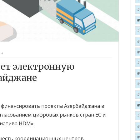
ан
ет электронную
байджане
а финансировать проекты Азербайджана в
Согласованием цифровых рынков стран ЕС и
циатива HDM».
 шесть координационных центров