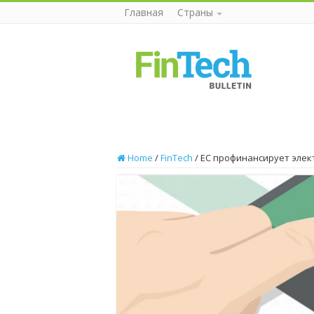
Главная
Страны
Home
/
FinTech
/
ЕС профинансирует эле