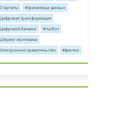
Стартапы
Хранилища данных
Цифровая трансформация
Цифровой банкинг
Чатбот
Шеринг экономика
Электронное правительство
финтех