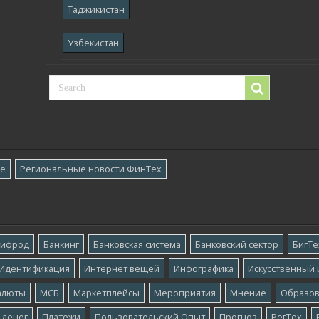
Таджикистан
Узбекистан
ре
Региональные новости ФинТех
тифрод
Банкинг
Банковская система
Банковский сектор
БигТе
Идентификация
Интернет вещей
Инфографика
Искусственный 
алюты
МСБ
Маркетплейсы
Мероприятия
Мнение
Образо
 денег
Платежи
Пользовательский Опыт
Прогноз
РегТех