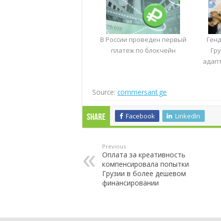
В России проведен первый
Генд
платеж по блокчейн
Гру
адап
Source:
commersant.ge
Facebook
LinkedIn
Share
Previous
Оплата за креативность
компенсировала попытки
Грузии в более дешевом
финансировании