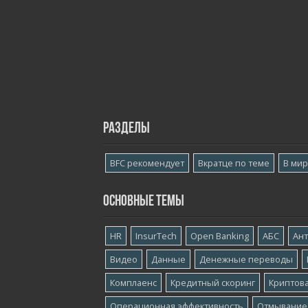
Разделы
BFC рекомендует
Вкратце по теме
В ми
Основные темы
HR
InsurTech
Open Banking
АБС
Ан
Видео
Данные
Денежные переводы
Комплаенс
Кредитный скоринг
Криптов
Операционная эффективность
Отмывание