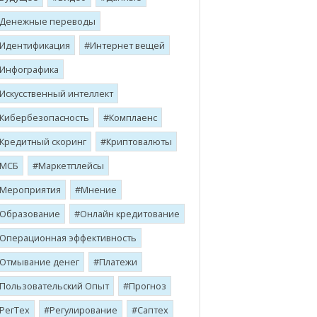
Денежные переводы
Идентификация
Интернет вещей
Инфографика
Искусственный интеллект
Кибербезопасность
Комплаенс
Кредитный скоринг
Криптовалюты
МСБ
Маркетплейсы
Мероприятия
Мнение
Образование
Онлайн кредитование
Операционная эффективность
Отмывание денег
Платежи
Пользовательский Опыт
Прогноз
РегТех
Регулирование
Саптех