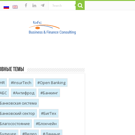
овные темы
HR
InsurTech
Open Banking
АБС
Антифрод
Банкинг
Банковская система
Банковский сектор
БигТех
Благосостояние
Блокчейн
Будущее
Видео
Данные