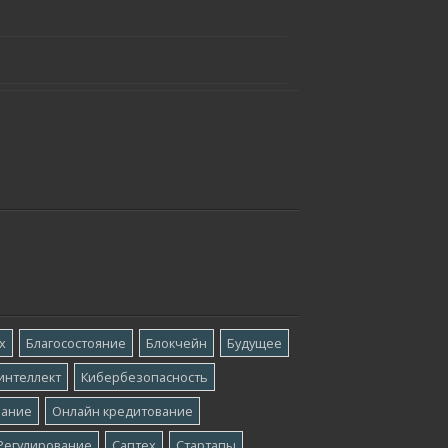
х
Благосостояние
Блокчейн
Будущее
интеллект
Кибербезопасность
вание
Онлайн кредитование
Регулирование
Саптех
Стартапы