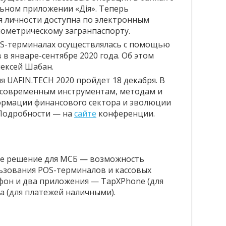
ном приложении «Дія». Теперь
 личности доступна по электронным
иометрическому загранпаспорту.
ОS-терминалах осуществлялась с помощью
в январе-сентябре 2020 года. Об этом
ексей Шабан.
 UAFIN.TECH 2020 пройдет 18 декабря. В
а современным инструментам, методам и
ормации финансового сектора и эволюции
 Подробности — на
сайте
конференции.
е решение для МСБ — возможность
ьзования POS-терминалов и кассовых
фон и два приложения — TapXPhone (для
sa (для платежей наличными).