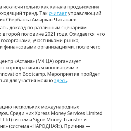
а исключительно как канала продвижения
уходящий тренд. Так
считает
управляющий
ки» Сбербанка Амырхан Чиканаев.
ать доклад по различным сценариям
 второй половине 2021 года. Ожидается, что
 госорганами, участниками рынка,
 финансовыми организациями, после чего
ентр «Астана» (МФЦА) организует
по корпоративным инновациям в
Innovation Bootcamp. Мероприятие пройдет
ться для участия можно
здесь
.
ацию нескольких международных
в. Среди них Xpress Money Services Limited
T Ltd (системы Sigue Money Transfer и
нк» (система «НАРОДНАЯ»). Причина —