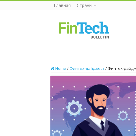
Главная
Страны
Home
/
Финтех-дайджест
/
Финтех-дайдже