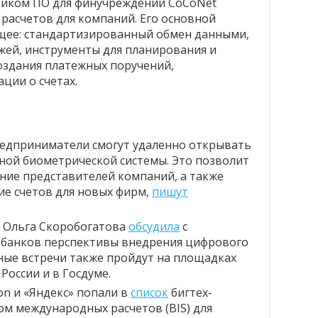
вщиком ПО для финучреждений CoCoNet
 расчетов для компаний. Его основной
щее: стандартизированный обмен данными,
жей, инструменты для планирования и
оздания платежных поручений,
ции о счетах.
едприниматели смогут удаленно открывать
ной биометрической системы. Это позволит
ние представителей компаний, а также
ие счетов для новых фирм,
пишут
 Ольга Скоробогатова
обсудила
с
 банков перспективы внедрения цифрового
бные встречи также пройдут на площадках
России и в Госдуме.
n и «Яндекс» попали в
список
бигтех-
ом международных расчетов (BIS) для