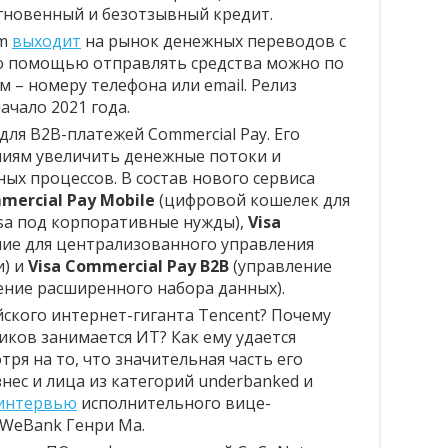
мгновенный и безотзывный кредит.
om
выходит
на рынок денежных переводов с
го помощью отправлять средства можно по
– номеру телефона или email. Релиз
чало 2021 года.
ля B2B-платежей Commercial Pay. Его
иям увеличить денежные потоки и
ных процессов. В состав нового сервиса
mercial Pay Mobile
(цифровой кошелек для
isa под корпоративные нужды),
Visa
ие для централизованного управления
и) и
Visa Commercial Pay B2B
(управление
ние расширенного набора данных).
йского интернет-гиганта Tencent? Почему
ков занимается ИТ? Как ему удается
ря на то, что значительная часть его
нес и лица из категорий underbanked и
интервью
исполнительного вице-
 WeBank Генри Ма.