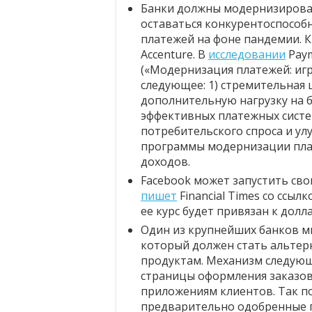
Банки должны модернизироват
оставаться конкурентоспособ
платежей на фоне пандемии. 
Accenture. В
исследовании
Paym
(«Модернизация платежей: иг
следующее: 1) стремительная
дополнительную нагрузку на б
эффективных платежных сист
потребительского спроса и ул
программы модернизации плат
доходов.
Facebook может запустить сво
пишет
Financial Times со ссыл
ее курс будет привязан к дол
Один из крупнейших банков 
который должен стать альте
продуктам. Механизм следующ
страницы оформления заказов
приложениям клиентов. Так по
предварительно одобренные п