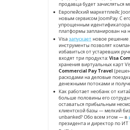
продавца будет зачисляться 
Европейский маркетплейс Jo
новым сервисом JoomPay. С е
упрощенным идентификаторам 
платформы запланирован на на
Visa
запускает
новое решение д
инструменты позволят компан
избавиться от устаревших руч
входят три продукта:
Visa Com
хранения виртуальных карт V
Commercial Pay Travel
(решен
расходами на деловые поездк
денежными потоками и получе
Как работает необанк от кита
больше половины его сотрудни
оставаться прибыльным несмот
клиентской базы — мелкий биз
unbanked? Обо всем этом — в
президента и директор по ИТ