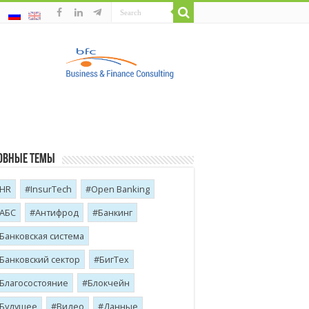
овные темы
HR
InsurTech
Open Banking
АБС
Антифрод
Банкинг
Банковская система
Банковский сектор
БигТех
Благосостояние
Блокчейн
Будущее
Видео
Данные