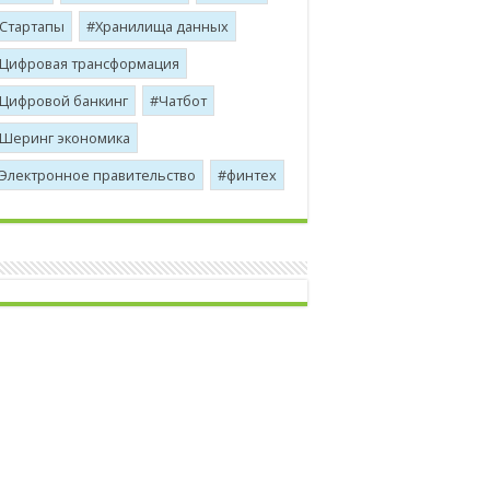
Стартапы
Хранилища данных
Цифровая трансформация
Цифровой банкинг
Чатбот
Шеринг экономика
Электронное правительство
финтех