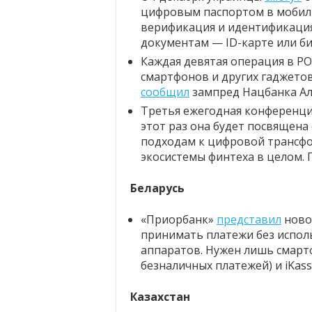
цифровым паспортом в мобиль
верификация и идентификация
документам — ID-карте или б
Каждая девятая операция в Р
смартфонов и других гаджетов 
сообщил
зампред Нацбанка Ал
Третья ежегодная конференция
этот раз она будет посвящен
подходам к цифровой трансф
экосистемы финтеха в целом.
Беларусь
«Приорбанк»
представил
ново
принимать платежи без испол
аппаратов. Нужен лишь смарт
безналичных платежей) и iKas
Казахстан