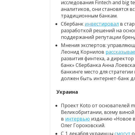
исследования Fintech and big te
аналитиков, они становятся в
традиционным банкам.
Сбербанк
инвестировал
в стар
разработкой решений на основ
поддержаний репутации бренд
Мнения экспертов: управляю
Леонид Корнилов
рассказыва
развития финтеха, а директо
банк» Сбербанка Анна Лоевск
банкинге место для стратегии 
должен быть интернет-банк дл
Украина
Проект Koto от основателей 
Великобритании, всему виной 
в
интервью
изданию «Новое в
Олег Гороховский.
С 1 декабря украинцы
смогут
о