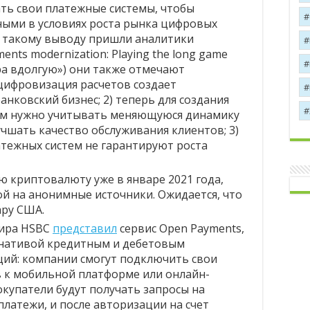
ь свои платежные системы, чтобы
ными в условиях роста рынка цифровых
К такому выводу пришли аналитики
ents modernization: Playing the long game
ра вдолгую») они также отмечают
 цифровизация расчетов создает
анковский бизнес; 2) теперь для создания
ем нужно учитывать меняющуюся динамику
учшать качество обслуживания клиентов; 3)
ежных систем не гарантируют роста
ю криптовалюту уже в январе 2021 года,
кой на анонимные источники. Ожидается, что
лару США.
мира HSBC
представил
сервис Open Payments,
рнативой кредитным и дебетовым
ий: компании смогут подключить свои
 к мобильной платформе или онлайн-
купатели будут получать запросы на
латежи, и после авторизации на счет