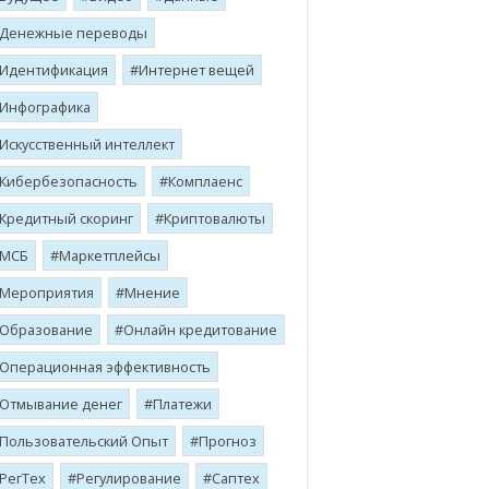
Денежные переводы
Идентификация
Интернет вещей
Инфографика
Искусственный интеллект
Кибербезопасность
Комплаенс
Кредитный скоринг
Криптовалюты
МСБ
Маркетплейсы
Мероприятия
Мнение
Образование
Онлайн кредитование
Операционная эффективность
Отмывание денег
Платежи
Пользовательский Опыт
Прогноз
РегТех
Регулирование
Саптех