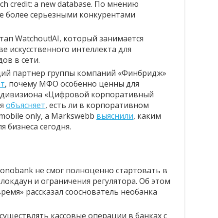
ch credit: a new database. По мнению
се более серьезными конкурентами
тап Watchout!AI, который занимается
е искусственного интеллекта для
ов в сети.
щий партнер группы компаний «Финбридж»
ет
, почему МФО особенно ценны для
р дивизиона «Цифровой корпоративный
ая
объясняет
, есть ли в корпоративном
mobile only, а Markswebb
выяснили
, каким
я бизнеса сегодня.
monobank не смог полноценно стартовать в
локдаун и ограничения регулятора. Об этом
ремя» рассказал сооснователь необанка
существлять кассовые операции в банках с