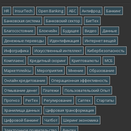
HR
InsurTech
Open Banking
АБС
Антифрод
Банкинг
Банковская система
Банковский сектор
БигТех
Благосостояние
Блокчейн
Будущее
Видео
Данные
Денежные переводы
Идентификация
Интернет вещей
Инфографика
Искусственный интеллект
Кибербезопасность
Комплаенс
Кредитный скоринг
Криптовалюты
МСБ
Маркетплейсы
Мероприятия
Мнение
Образование
Онлайн кредитование
Операционная эффективность
Отмывание денег
Платежи
Пользовательский Опыт
Прогноз
РегТех
Регулирование
Саптех
Стартапы
Хранилища данных
Цифровая трансформация
Цифровой банкинг
Чатбот
Шеринг экономика
Электронное правительство
финтех