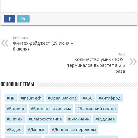
Previous
Финтех-дайджест (29 июня –
8 июля)
Next
Количество умных POS-
терминалов вырастет в 2,5
раза
Основные темы
HR
InsurTech
Open Banking
АБС
Антифрод
Банкинг
Банковская система
Банковский сектор
БигТех
Благосостояние
Блокчейн
Будущее
Видео
Данные
Денежные переводы