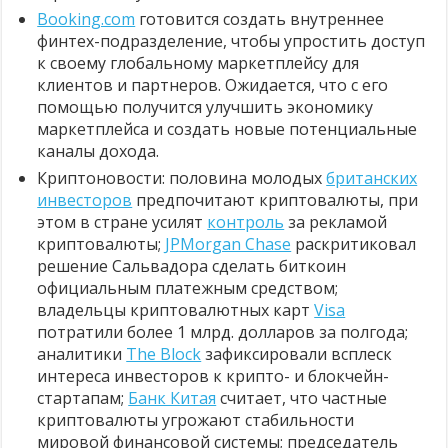
Booking.com
готовится создать внутреннее
финтех-подразделение, чтобы упростить доступ
к своему глобальному маркетплейсу для
клиентов и партнеров. Ожидается, что с его
помощью получится улучшить экономику
маркетплейса и создать новые потенциальные
каналы дохода.
Криптоновости: половина молодых
британских
инвесторов
предпочитают криптовалюты, при
этом в стране усилят
контроль
за рекламой
криптовалюты;
JPMorgan Chase
раскритиковал
решение Сальвадора сделать биткоин
официальным платежным средством;
владельцы криптовалютных карт
Visa
потратили более 1 млрд. долларов за полгода;
аналитики
The Block
зафиксировали всплеск
интереса инвесторов к крипто- и блокчейн-
стартапам;
Банк Китая
считает, что частные
криптовалюты угрожают стабильности
мировой финансовой системы; председатель