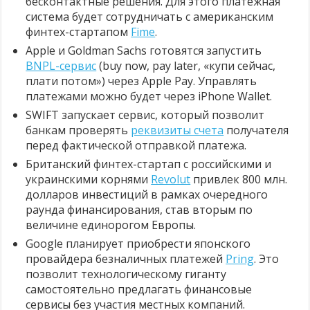
бесконтактные решения. Для этого платежная
система будет сотрудничать с американским
финтех-стартапом
Fime
.
Apple и Goldman Sachs готовятся запустить
BNPL-сервис
(buy now, pay later, «купи сейчас,
плати потом») через Apple Pay. Управлять
платежами можно будет через iPhone Wallet.
SWIFT запускает сервис, который позволит
банкам проверять
реквизиты счета
получателя
перед фактической отправкой платежа.
Британский финтех-стартап с российскими и
украинскими корнями
Revolut
привлек 800 млн.
долларов инвестиций в рамках очередного
раунда финансирования, став вторым по
величине единорогом Европы.
Google планирует приобрести японского
провайдера безналичных платежей
Pring
. Это
позволит технологическому гиганту
самостоятельно предлагать финансовые
сервисы без участия местных компаний.