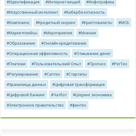
Идентификация
Интернет вещей
Инфографика
Искусственный интеллект
Кибербезопасность
Комплаенс
Кредитный скоринг
Криптовалюты
МСБ
Маркетплейсы
Мероприятия
Мнение
Образование
Онлайн кредитование
Операционная эффективность
Отмывание денег
Платежи
Пользовательский Опыт
Прогноз
РегТех
Регулирование
Саптех
Стартапы
Хранилища данных
Цифровая трансформация
Цифровой банкинг
Чатбот
Шеринг экономика
Электронное правительство
финтех