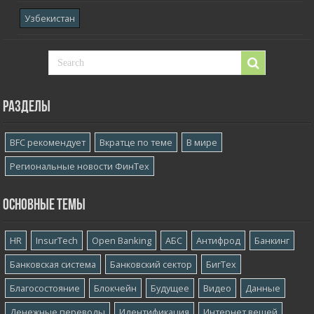
Узбекистан
Разделы
BFC рекомендует
Вкратце по теме
В мире
Региональные новости ФинТех
Основные темы
HR
InsurTech
Open Banking
АБС
Антифрод
Банкинг
Банковская система
Банковский сектор
БигТех
Благосостояние
Блокчейн
Будущее
Видео
Данные
Денежные переводы
Идентификация
Интернет вещей