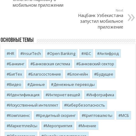
мобильном приложении
Next
Нацбанк Узбекистана
запустил мобильное
приложение
Основные темы
HR
InsurTech
Open Banking
АБС
Антифрод
Банкинг
Банковская система
Банковский сектор
БигТех
Благосостояние
Блокчейн
Будущее
Видео
Данные
Денежные переводы
Идентификация
Интернет вещей
Инфографика
Искусственный интеллект
Кибербезопасность
Комплаенс
Кредитный скоринг
Криптовалюты
МСБ
Маркетплейсы
Мероприятия
Мнение