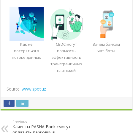
Как не
CBDC могут
Зачем банкам
потеряться в
повысить
чат-боты
потоке данных
эффективность
трансграничных
платежей
Source:
www.spot.uz
Previous
Клиенты PASHA Bank смогут
оплатить парковку в