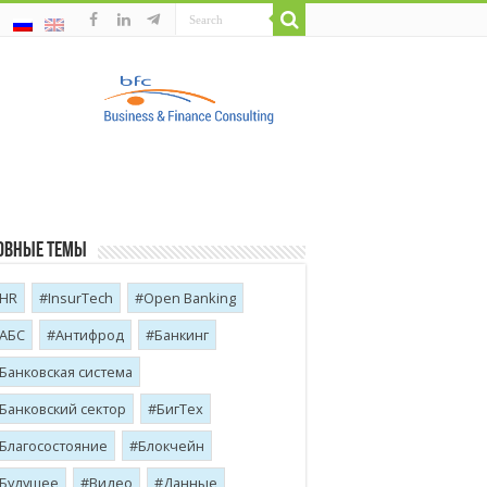
овные темы
HR
InsurTech
Open Banking
АБС
Антифрод
Банкинг
Банковская система
Банковский сектор
БигТех
Благосостояние
Блокчейн
Будущее
Видео
Данные