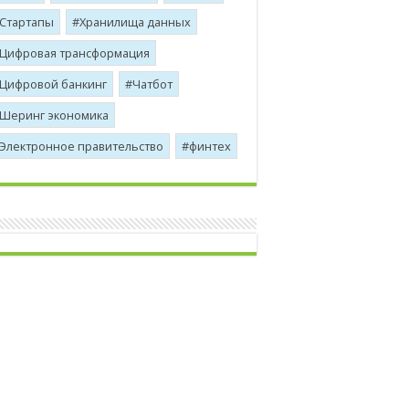
Стартапы
Хранилища данных
Цифровая трансформация
Цифровой банкинг
Чатбот
Шеринг экономика
Электронное правительство
финтех