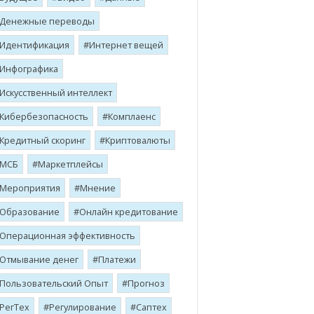
Денежные переводы
Идентификация
Интернет вещей
Инфографика
Искусственный интеллект
Кибербезопасность
Комплаенс
Кредитный скоринг
Криптовалюты
МСБ
Маркетплейсы
Мероприятия
Мнение
Образование
Онлайн кредитование
Операционная эффективность
Отмывание денег
Платежи
Пользовательский Опыт
Прогноз
РегТех
Регулирование
Саптех