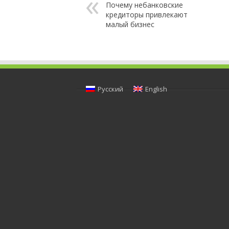
Почему небанковские
кредиторы привлекают
малый бизнес
Русский
English