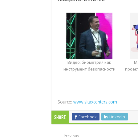
Видео: биометрия как
М
инструмент безопасности
проек
Source:
www.sltaxcenters.com
Facebook
LinkedIn
Share
Previous