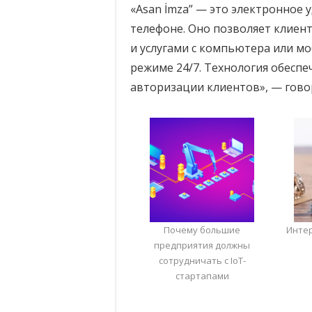
«Asan İmza” — это электронное
телефоне. Оно позволяет клиен
и услугами с компьютера или мо
режиме 24/7. Технология обесп
авторизации клиентов», — гово
Почему большие
Инте
предприятия должны
сотрудничать с IoT-
стартапами