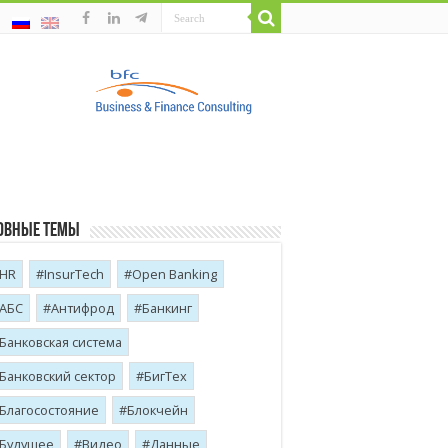
овные темы
HR
InsurTech
Open Banking
АБС
Антифрод
Банкинг
Банковская система
Банковский сектор
БигТех
Благосостояние
Блокчейн
Будущее
Видео
Данные