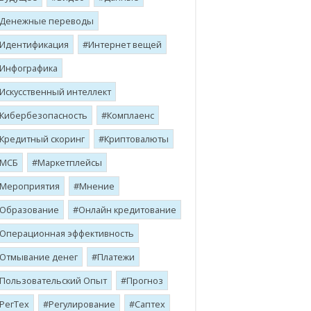
Денежные переводы
Идентификация
Интернет вещей
Инфографика
Искусственный интеллект
Кибербезопасность
Комплаенс
Кредитный скоринг
Криптовалюты
МСБ
Маркетплейсы
Мероприятия
Мнение
Образование
Онлайн кредитование
Операционная эффективность
Отмывание денег
Платежи
Пользовательский Опыт
Прогноз
РегТех
Регулирование
Саптех