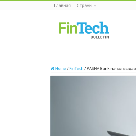
Главная
Страны
Home
/
FinTech
/
PASHA Bank начал выдав