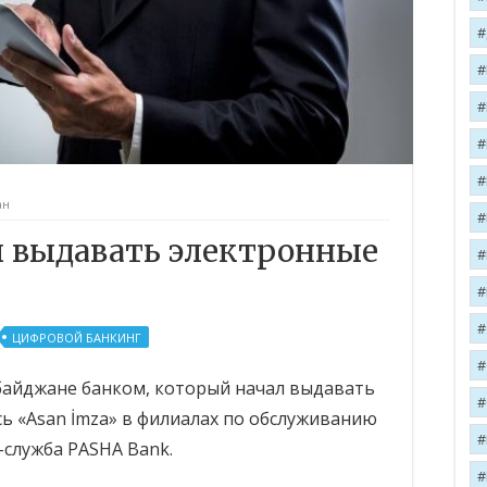
ан
л выдавать электронные
ЦИФРОВОЙ БАНКИНГ
байджане банком, который начал выдавать
 «Asan İmza» в филиалах по обслуживанию
-служба PASHA Bank.