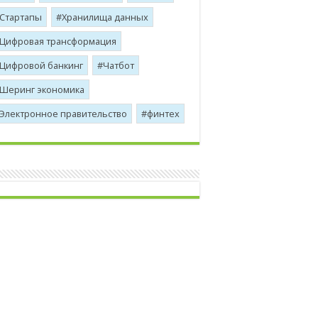
Стартапы
Хранилища данных
Цифровая трансформация
Цифровой банкинг
Чатбот
Шеринг экономика
Электронное правительство
финтех