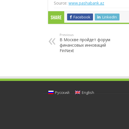
Source:
www.pashabank.az
Facebook
LinkedIn
Share
Previous
В Москве пройдет форум
финансовых инноваций
FinNext
Русский
English