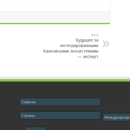
Next
Будущее за
интегрированными
банковскими экосистемами
— эксперт
Главная
Страны
Международ