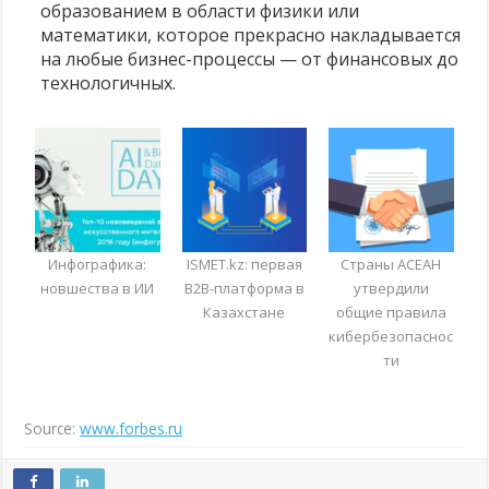
образованием в области физики или
математики, которое прекрасно накладывается
на любые бизнес-процессы — от финансовых до
технологичных.
Инфографика:
ISMET.kz: первая
Cтраны АСЕАН
новшества в ИИ
B2B-платформа в
утвердили
Казахстане
общие правила
кибербезопаснос
ти
Source:
www.forbes.ru