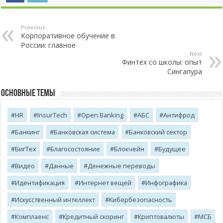
Previous
Корпоративное обучение в
России: главное
Next
Финтех со школы: опыт
Сингапура
Основные темы
HR
InsurTech
Open Banking
АБС
Антифрод
Банкинг
Банковская система
Банковский сектор
БигТех
Благосостояние
Блокчейн
Будущее
Видео
Данные
Денежные переводы
Идентификация
Интернет вещей
Инфографика
Искусственный интеллект
Кибербезопасность
Комплаенс
Кредитный скоринг
Криптовалюты
МСБ