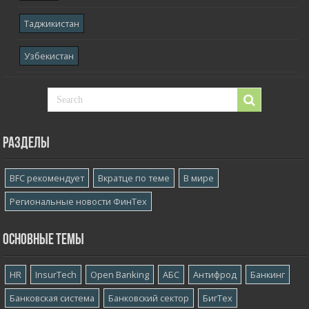
Таджикистан
Узбекистан
Разделы
BFC рекомендует
Вкратце по теме
В мире
Региональные новости ФинТех
Основные темы
HR
InsurTech
Open Banking
АБС
Антифрод
Банкинг
Банковская система
Банковский сектор
БигТех