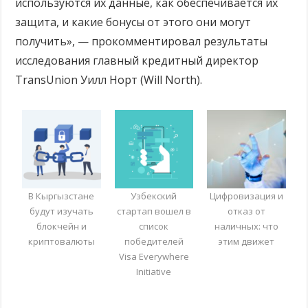
используются их данные, как обеспечивается их
защита, и какие бонусы от этого они могут
получить», — прокомментировал результаты
исследования главный кредитный директор
TransUnion Уилл Норт (Will North).
В Кыргызстане
Узбекский
Цифровизация и
будут изучать
стартап вошел в
отказ от
блокчейн и
список
наличных: что
криптовалюты
победителей
этим движет
Visa Everywhere
Initiative