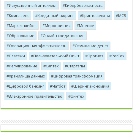
Искусственный интеллект
Кибербезопасность
Комплаенс
Кредитный скоринг
Криптовалюты
МСБ
Маркетплейсы
Мероприятия
Мнение
Образование
Онлайн кредитование
Операционная эффективность
Отмывание денег
Платежи
Пользовательский Опыт
Прогноз
РегТех
Регулирование
Саптех
Стартапы
Хранилища данных
Цифровая трансформация
Цифровой банкинг
Чатбот
Шеринг экономика
Электронное правительство
финтех