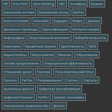
HR
InsurTech
Open Banking
АБС
Антифрод
Банкинг
Банковская система
Банковский сектор
БигТех
Благосостояние
Блокчейн
Будущее
Видео
Данные
Денежные переводы
Идентификация
Интернет вещей
Инфографика
Искусственный интеллект
Кибербезопасность
Комплаенс
Кредитный скоринг
Криптовалюты
МСБ
Маркетплейсы
Мероприятия
Мнение
Образование
Онлайн кредитование
Операционная эффективность
Отмывание денег
Платежи
Пользовательский Опыт
Прогноз
РегТех
Регулирование
Саптех
Стартапы
Хранилища данных
Цифровая трансформация
Цифровой банкинг
Чатбот
Шеринг экономика
Электронное правительство
финтех