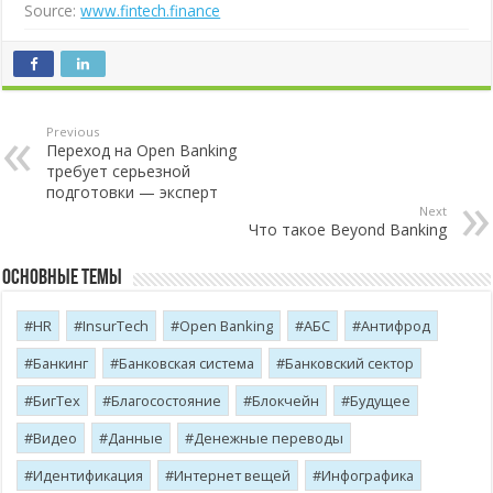
Source:
www.fintech.finance
Previous
Переход на Open Banking
требует серьезной
подготовки — эксперт
Next
Что такое Beyond Banking
Основные темы
HR
InsurTech
Open Banking
АБС
Антифрод
Банкинг
Банковская система
Банковский сектор
БигТех
Благосостояние
Блокчейн
Будущее
Видео
Данные
Денежные переводы
Идентификация
Интернет вещей
Инфографика