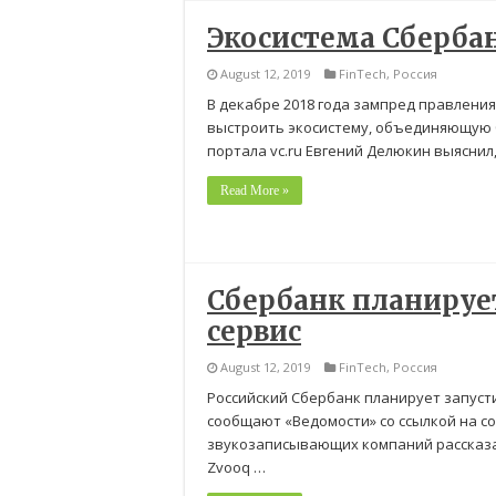
Экосистема Сберба
August 12, 2019
FinTech
,
Россия
В декабре 2018 года зампред правления
выстроить экосистему, объединяющую 
портала vc.ru Евгений Делюкин выяснил
Read More »
Сбербанк планируе
сервис
August 12, 2019
FinTech
,
Россия
Российский Сбербанк планирует запуст
сообщают «Ведомости» со ссылкой на с
звукозаписывающих компаний рассказал
Zvooq …