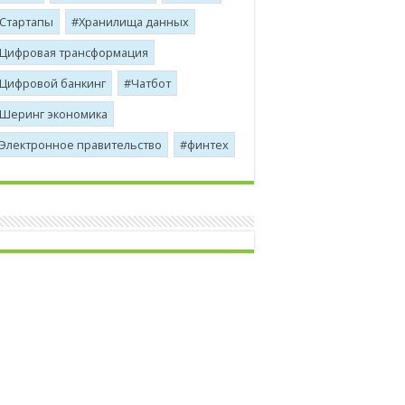
Стартапы
Хранилища данных
Цифровая трансформация
Цифровой банкинг
Чатбот
Шеринг экономика
Электронное правительство
финтех