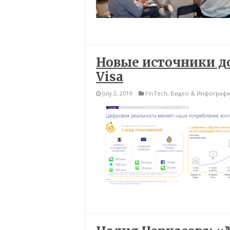
Новые источники до
Visa
July 2, 2019
FinTech
,
Видео & Инфографи