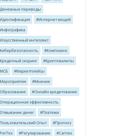
Денежные переводы
Идентификация
Интернет вещей
Инфографика
Искусственный интеллект
Кибербезопасность
Комплаенс
Кредитный скоринг
Криптовалюты
МСБ
Маркетплейсы
Мероприятия
Мнение
Образование
Онлайн кредитование
Операционная эффективность
Отмывание денег
Платежи
Пользовательский Опыт
Прогноз
РегТех
Регулирование
Саптех