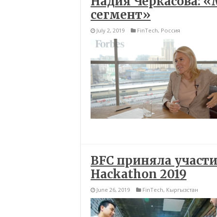
Надия Черкасова: 
сегмент»
July 2, 2019
FinTech
,
Россия
BFC приняла участи
Hackathon 2019
June 26, 2019
FinTech
,
Кыргызстан