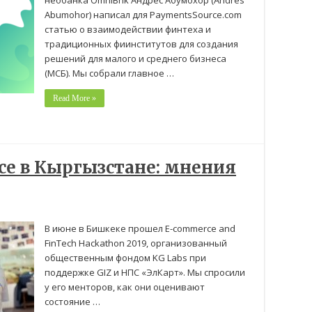
необанка OmniBnk Андрес Абумохор (Andrés
Abumohor) написал для PaymentsSource.com
статью о взаимодействии финтеха и
традиционных фиинститутов для создания
решений для малого и среднего бизнеса
(МСБ). Мы собрали главное …
Read More »
ce в Кыргызстане: мнения
В июне в Бишкеке прошел E-commerce and
FinTech Hackathon 2019, организованный
общественным фондом KG Labs при
поддержке GIZ и НПС «ЭлКарт». Мы спросили
у его менторов, как они оценивают
состояние …