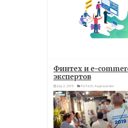
Финтех и e-commer
экспертов
July 2, 2019
FinTech
,
Кыргызстан