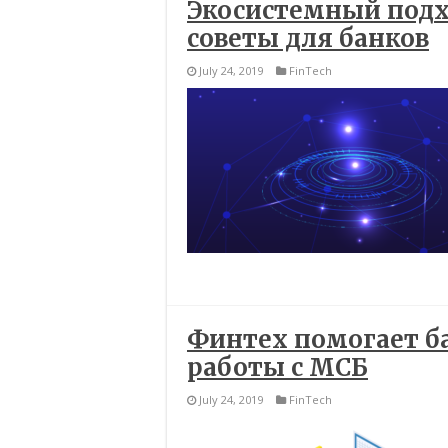
Экосистемный подх
советы для банков
July 24, 2019
FinTech
Финтех помогает б
работы с МСБ
July 24, 2019
FinTech