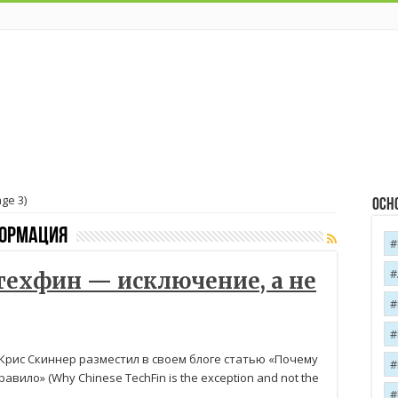
ge 3)
Осн
формация
техфин — исключение, а не
Крис Скиннер разместил в своем блоге статью «Почему
вило» (Why Chinese TechFin is the exception and not the