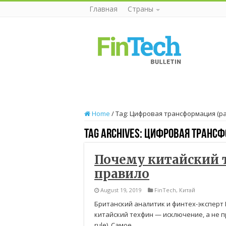
Главная
Страны
Home
/
Tag:
Цифровая трансформация
(pa
Tag Archives:
Цифровая транс
Почему китайский 
правило
August 19, 2019
FinTech
,
Китай
Британский аналитик и финтех-эксперт 
китайский техфин — исключение, а не пра
rule). Самое …