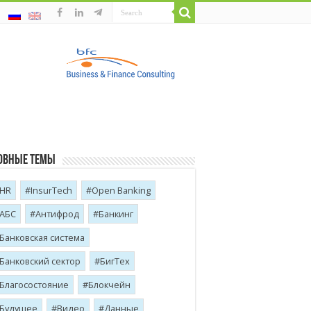
овные темы
HR
InsurTech
Open Banking
АБС
Антифрод
Банкинг
Банковская система
Банковский сектор
БигТех
Благосостояние
Блокчейн
Будущее
Видео
Данные