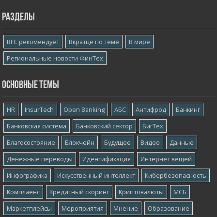
Разделы
BFC рекомендует
Вкратце по теме
В мире
Региональные новости ФинТех
Основные темы
HR
InsurTech
Open Banking
АБС
Антифрод
Банкинг
Банковская система
Банковский сектор
БигТех
Благосостояние
Блокчейн
Будущее
Видео
Данные
Денежные переводы
Идентификация
Интернет вещей
Инфографика
Искусственный интеллект
Кибербезопасность
Комплаенс
Кредитный скоринг
Криптовалюты
МСБ
Маркетплейсы
Мероприятия
Мнение
Образование