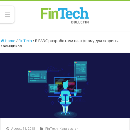
Home
/
FinTech
/
В ЕАЭС разработали платформу для скоринга
заемщиков
August 11, 2018
FinTech
,
Кыргызстан