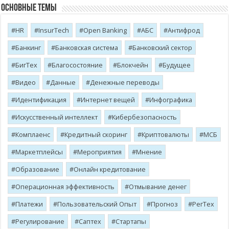
Основные темы
HR
InsurTech
Open Banking
АБС
Антифрод
Банкинг
Банковская система
Банковский сектор
БигТех
Благосостояние
Блокчейн
Будущее
Видео
Данные
Денежные переводы
Идентификация
Интернет вещей
Инфографика
Искусственный интеллект
Кибербезопасность
Комплаенс
Кредитный скоринг
Криптовалюты
МСБ
Маркетплейсы
Мероприятия
Мнение
Образование
Онлайн кредитование
Операционная эффективность
Отмывание денег
Платежи
Пользовательский Опыт
Прогноз
РегТех
Регулирование
Саптех
Стартапы