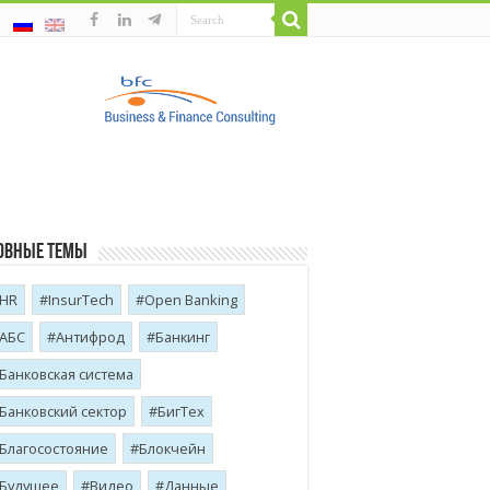
овные темы
HR
InsurTech
Open Banking
АБС
Антифрод
Банкинг
Банковская система
Банковский сектор
БигТех
Благосостояние
Блокчейн
Будущее
Видео
Данные