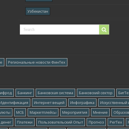
Узбекистан
ре
Региональные новости ФинТех
тифрод
Банкинг
Банковская система
Банковский сектор
БигТе
Идентификация
Интернет вещей
Инфографика
Искусственный 
алюты
МСБ
Маркетплейсы
Мероприятия
Мнение
Образо
 денег
Платежи
Пользовательский Опыт
Прогноз
РегТех