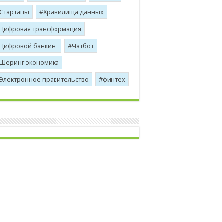
Стартапы
Хранилища данных
Цифровая трансформация
Цифровой банкинг
Чатбот
Шеринг экономика
Электронное правительство
финтех