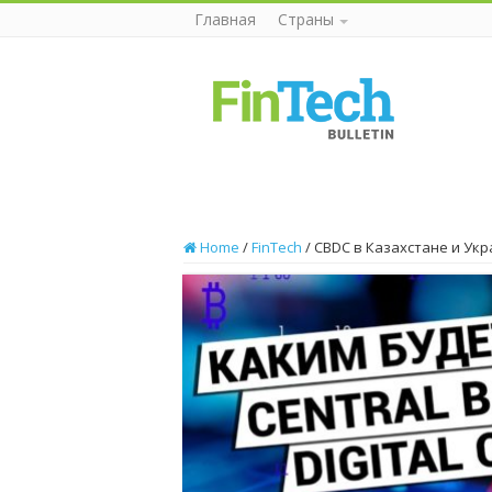
Главная
Страны
Home
/
FinTech
/
CBDC в Казахстане и Укр