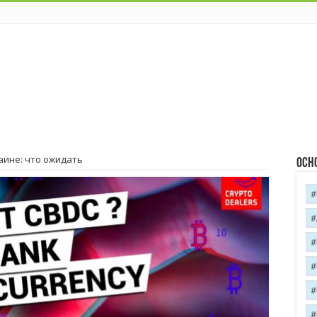
аине: что ожидать
Осн