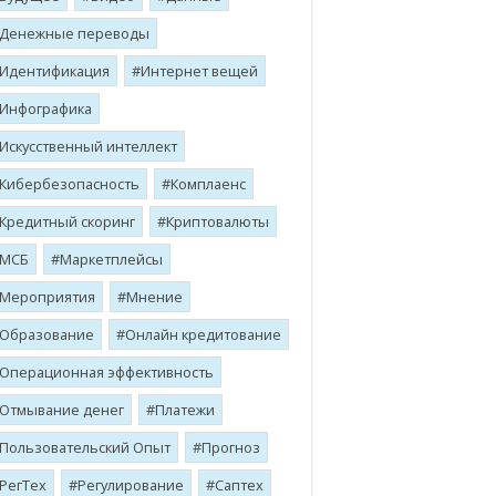
Денежные переводы
Идентификация
Интернет вещей
Инфографика
Искусственный интеллект
Кибербезопасность
Комплаенс
Кредитный скоринг
Криптовалюты
МСБ
Маркетплейсы
Мероприятия
Мнение
Образование
Онлайн кредитование
Операционная эффективность
Отмывание денег
Платежи
Пользовательский Опыт
Прогноз
РегТех
Регулирование
Саптех