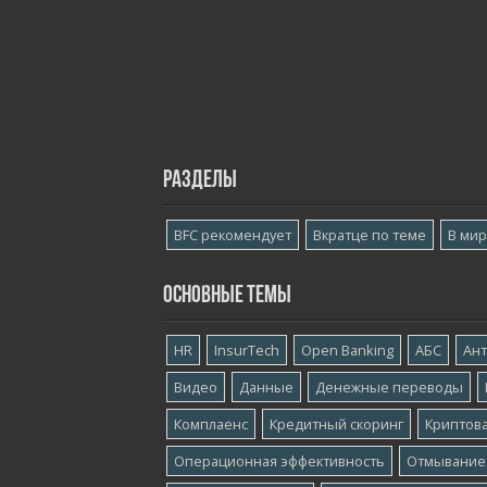
Разделы
BFC рекомендует
Вкратце по теме
В ми
Основные темы
HR
InsurTech
Open Banking
АБС
Ан
Видео
Данные
Денежные переводы
Комплаенс
Кредитный скоринг
Криптов
Операционная эффективность
Отмывание