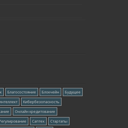
х
Благосостояние
Блокчейн
Будущее
интеллект
Кибербезопасность
вание
Онлайн кредитование
Регулирование
Саптех
Стартапы