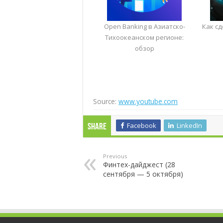
Open Banking в Азиатско-
Как сд
Тихоокеанском регионе:
обзор
Source:
www.youtube.com
Facebook
LinkedIn
Share
Previous
Финтех-дайджест (28
сентября — 5 октября)