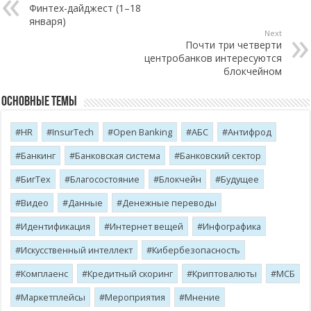
Финтех-дайджест (1–18
января)
Next
Почти три четверти
центробанков интересуются
блокчейном
Основные темы
HR
InsurTech
Open Banking
АБС
Антифрод
Банкинг
Банковская система
Банковский сектор
БигТех
Благосостояние
Блокчейн
Будущее
Видео
Данные
Денежные переводы
Идентификация
Интернет вещей
Инфографика
Искусственный интеллект
Кибербезопасность
Комплаенс
Кредитный скоринг
Криптовалюты
МСБ
Маркетплейсы
Мероприятия
Мнение