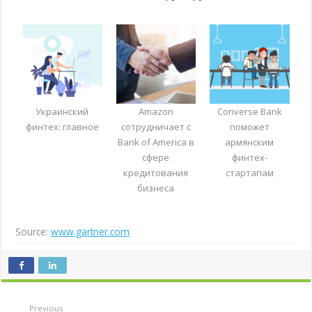
Украинский
Amazon
Converse Bank
финтех: главное
сотрудничает с
поможет
Bank of America в
армянским
сфере
финтех-
кредитования
стартапам
бизнеса
Source:
www.gartner.com
Previous