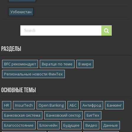
Узбекистан
Разделы
BFC рекомендует
Вкратце по теме
В мире
Региональные новости ФинТех
Основные темы
HR
InsurTech
Open Banking
АБС
Антифрод
Банкинг
Банковская система
Банковский сектор
БигТех
Благосостояние
Блокчейн
Будущее
Видео
Данные