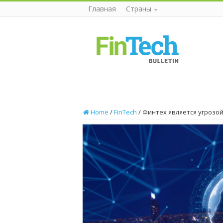
Главная
Страны
Home
/
FinTech
/
Финтех является угрозой