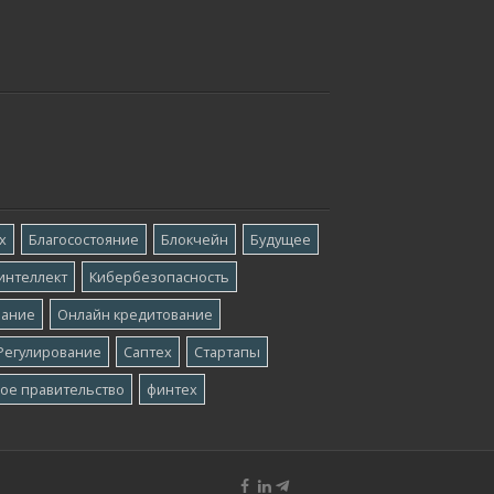
х
Благосостояние
Блокчейн
Будущее
интеллект
Кибербезопасность
вание
Онлайн кредитование
Регулирование
Саптех
Стартапы
ое правительство
финтех