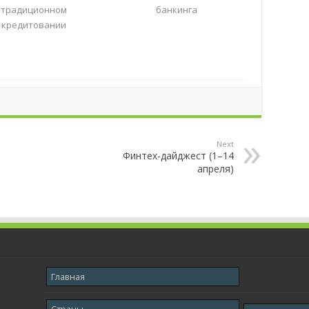
традиционном
банкинга
кредитовании
Next
Финтех-дайджест (1–14
апреля)
Главная
Страны