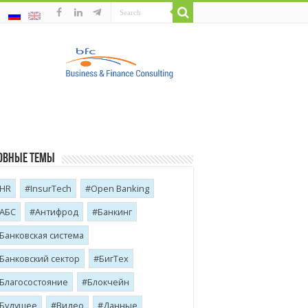
овные темы
HR
InsurTech
Open Banking
АБС
Антифрод
Банкинг
Банковская система
Банковский сектор
БигТех
Благосостояние
Блокчейн
Будущее
Видео
Данные