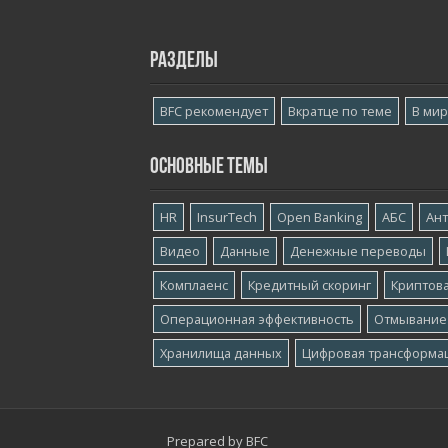
Разделы
BFC рекомендует
Вкратце по теме
В ми
Основные темы
HR
InsurTech
Open Banking
АБС
Ан
Видео
Данные
Денежные переводы
Комплаенс
Кредитный скоринг
Криптов
Операционная эффективность
Отмывание
Хранилища данных
Цифровая трансформа
Prepared by
BFC