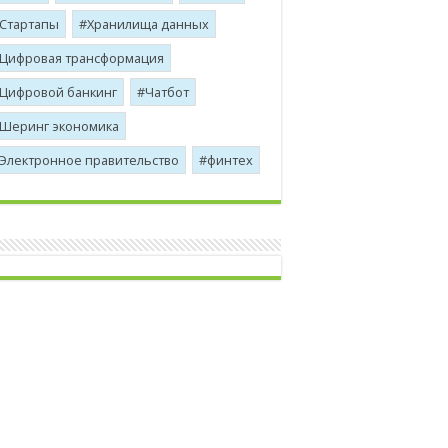
Стартапы
Хранилища данных
Цифровая трансформация
Цифровой банкинг
Чатбот
Шеринг экономика
Электронное правительство
финтех