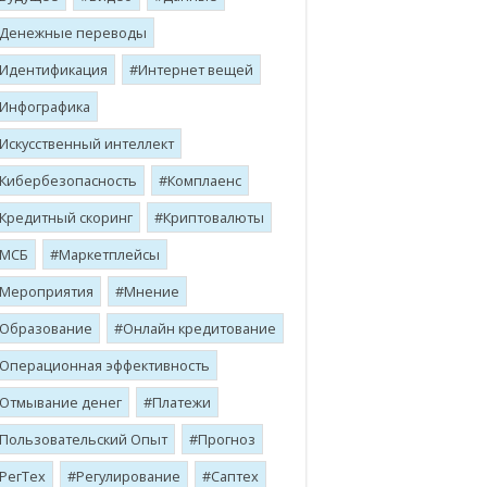
Денежные переводы
Идентификация
Интернет вещей
Инфографика
Искусственный интеллект
Кибербезопасность
Комплаенс
Кредитный скоринг
Криптовалюты
МСБ
Маркетплейсы
Мероприятия
Мнение
Образование
Онлайн кредитование
Операционная эффективность
Отмывание денег
Платежи
Пользовательский Опыт
Прогноз
РегТех
Регулирование
Саптех