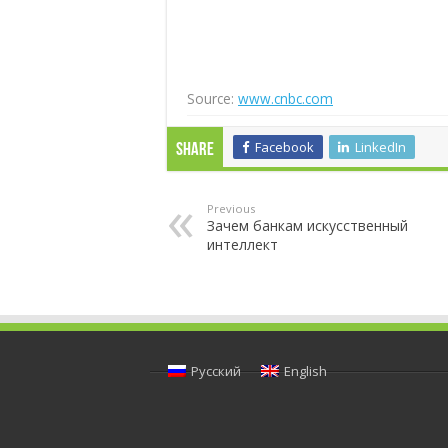
Source:
www.cnbc.com
Facebook
LinkedIn
Share
Previous
Зачем банкам искусственный
интеллект
Русский
English