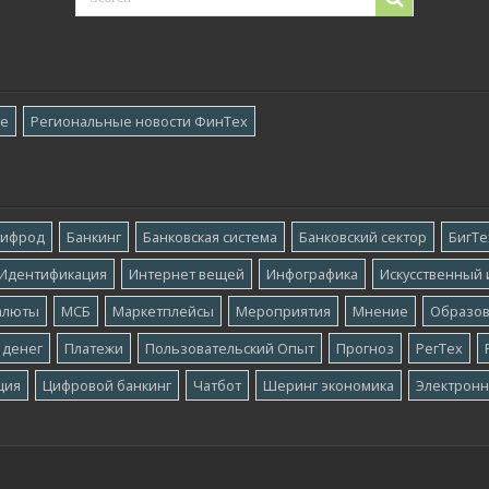
ре
Региональные новости ФинТех
тифрод
Банкинг
Банковская система
Банковский сектор
БигТе
Идентификация
Интернет вещей
Инфографика
Искусственный 
алюты
МСБ
Маркетплейсы
Мероприятия
Мнение
Образо
 денег
Платежи
Пользовательский Опыт
Прогноз
РегТех
ция
Цифровой банкинг
Чатбот
Шеринг экономика
Электронн