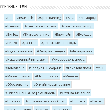
Основные темы
HR
InsurTech
Open Banking
АБС
Антифрод
Банкинг
Банковская система
Банковский сектор
БигТех
Благосостояние
Блокчейн
Будущее
Видео
Данные
Денежные переводы
Идентификация
Интернет вещей
Инфографика
Искусственный интеллект
Кибербезопасность
Комплаенс
Кредитный скоринг
Криптовалюты
МСБ
Маркетплейсы
Мероприятия
Мнение
Образование
Онлайн кредитование
Операционная эффективность
Отмывание денег
Платежи
Пользовательский Опыт
Прогноз
РегТех
Регулирование
Саптех
Стартапы