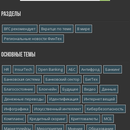
Разделы
BFC рекомендует
Вкратце по теме
В мире
Региональные новости ФинТех
Основные темы
HR
InsurTech
Open Banking
АБС
Антифрод
Банкинг
Банковская система
Банковский сектор
БигТех
Благосостояние
Блокчейн
Будущее
Видео
Данные
Денежные переводы
Идентификация
Интернет вещей
Инфографика
Искусственный интеллект
Кибербезопасность
Комплаенс
Кредитный скоринг
Криптовалюты
МСБ
Маркетплейсы
Мероприятия
Мнение
Образование