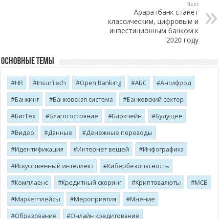
Next
Араратбанк станет
классическим, цифровым и
инвестиционным банком к
2020 году
Основные темы
HR
InsurTech
Open Banking
АБС
Антифрод
Банкинг
Банковская система
Банковский сектор
БигТех
Благосостояние
Блокчейн
Будущее
Видео
Данные
Денежные переводы
Идентификация
Интернет вещей
Инфографика
Искусственный интеллект
Кибербезопасность
Комплаенс
Кредитный скоринг
Криптовалюты
МСБ
Маркетплейсы
Мероприятия
Мнение
Образование
Онлайн кредитование