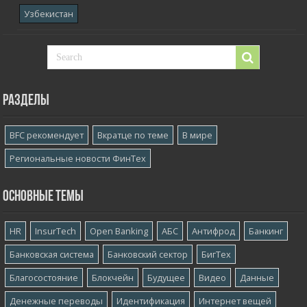
Узбекистан
Разделы
BFC рекомендует
Вкратце по теме
В мире
Региональные новости ФинТех
Основные темы
HR
InsurTech
Open Banking
АБС
Антифрод
Банкинг
Банковская система
Банковский сектор
БигТех
Благосостояние
Блокчейн
Будущее
Видео
Данные
Денежные переводы
Идентификация
Интернет вещей