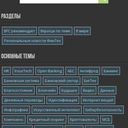
Разделы
BFC рекомендует
Вкратце по теме
В мире
Региональные новости ФинТех
Основные темы
HR
InsurTech
Open Banking
АБС
Антифрод
Банкинг
Банковская система
Банковский сектор
БигТех
Благосостояние
Блокчейн
Будущее
Видео
Данные
Денежные переводы
Идентификация
Интернет вещей
Инфографика
Искусственный интеллект
Кибербезопасность
Комплаенс
Кредитный скоринг
Криптовалюты
МСБ