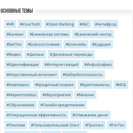
Основные темы
HR
InsurTech
Open Banking
АБС
Антифрод
Банкинг
Банковская система
Банковский сектор
БигТех
Благосостояние
Блокчейн
Будущее
Видео
Данные
Денежные переводы
Идентификация
Интернет вещей
Инфографика
Искусственный интеллект
Кибербезопасность
Комплаенс
Кредитный скоринг
Криптовалюты
МСБ
Маркетплейсы
Мероприятия
Мнение
Образование
Онлайн кредитование
Операционная эффективность
Отмывание денег
Платежи
Пользовательский Опыт
Прогноз
РегТех