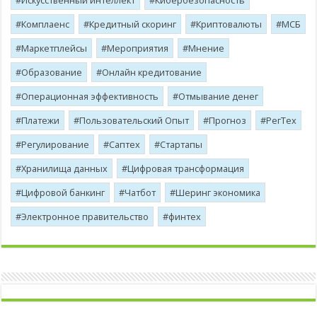
Искусственный интеллект
Кибербезопасность
Комплаенс
Кредитный скоринг
Криптовалюты
МСБ
Маркетплейсы
Мероприятия
Мнение
Образование
Онлайн кредитование
Операционная эффективность
Отмывание денег
Платежи
Пользовательский Опыт
Прогноз
РегТех
Регулирование
Саптех
Стартапы
Хранилища данных
Цифровая трансформация
Цифровой банкинг
Чатбот
Шеринг экономика
Электронное правительство
финтех