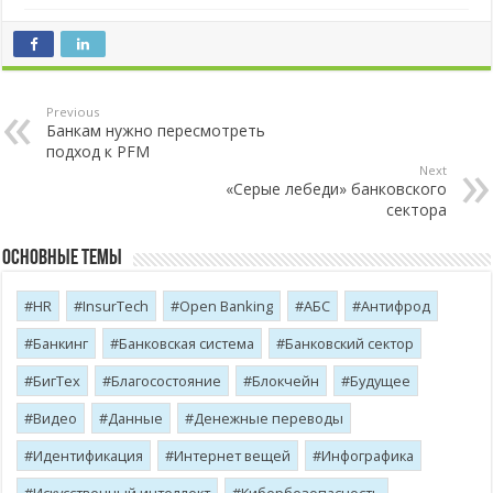
Previous
Банкам нужно пересмотреть
подход к PFM
Next
«Серые лебеди» банковского
сектора
Основные темы
HR
InsurTech
Open Banking
АБС
Антифрод
Банкинг
Банковская система
Банковский сектор
БигТех
Благосостояние
Блокчейн
Будущее
Видео
Данные
Денежные переводы
Идентификация
Интернет вещей
Инфографика