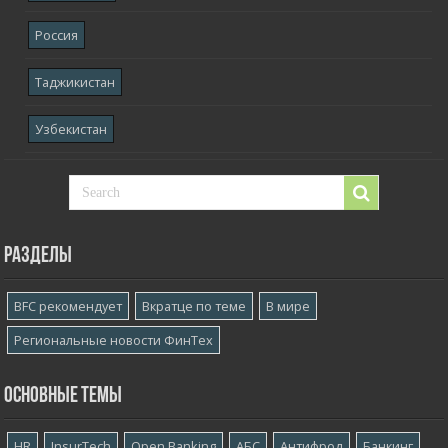
Россия
Таджикистан
Узбекистан
Разделы
BFC рекомендует
Вкратце по теме
В мире
Региональные новости ФинТех
Основные темы
HR
InsurTech
Open Banking
АБС
Антифрод
Банкинг