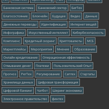
Банковская система
Банковский сектор
БигТех
Благосостояние
Блокчейн
Будущее
Видео
Данные
Денежные переводы
Идентификация
Интернет вещей
Инфографика
Искусственный интеллект
Кибербезопасность
Комплаенс
Кредитный скоринг
Криптовалюты
МСБ
Маркетплейсы
Мероприятия
Мнение
Образование
Онлайн кредитование
Операционная эффективность
Отмывание денег
Платежи
Пользовательский Опыт
Прогноз
РегТех
Регулирование
Саптех
Стартапы
Хранилища данных
Цифровая трансформация
Цифровой банкинг
Чатбот
Шеринг экономика
Электронное правительство
финтех