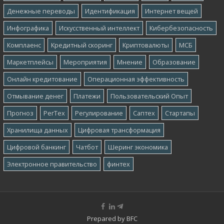
Денежные переводы
Идентификация
Интернет вещей
Инфографика
Искусственный интеллект
Кибербезопасность
Комплаенс
Кредитный скоринг
Криптовалюты
МСБ
Маркетплейсы
Мероприятия
Мнение
Образование
Онлайн кредитование
Операционная эффективность
Отмывание денег
Платежи
Пользовательский Опыт
Прогноз
РегТех
Регулирование
Саптех
Стартапы
Хранилища данных
Цифровая трансформация
Цифровой банкинг
Чатбот
Шеринг экономика
Электронное правительство
финтех
Prepared by
BFC