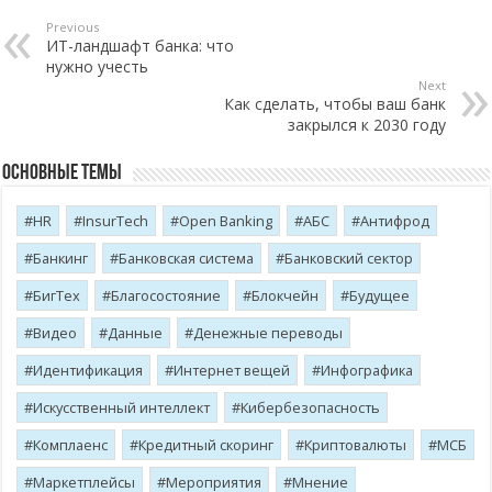
Previous
ИТ-ландшафт банка: что
нужно учесть
Next
Как сделать, чтобы ваш банк
закрылся к 2030 году
Основные темы
HR
InsurTech
Open Banking
АБС
Антифрод
Банкинг
Банковская система
Банковский сектор
БигТех
Благосостояние
Блокчейн
Будущее
Видео
Данные
Денежные переводы
Идентификация
Интернет вещей
Инфографика
Искусственный интеллект
Кибербезопасность
Комплаенс
Кредитный скоринг
Криптовалюты
МСБ
Маркетплейсы
Мероприятия
Мнение