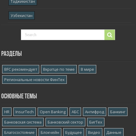
Таджикистан
Узбекистан
Разделы
BFC рекомендует
Вкратце по теме
В мире
Региональные новости ФинТех
Основные темы
HR
InsurTech
Open Banking
АБС
Антифрод
Банкинг
Банковская система
Банковский сектор
БигТех
Благосостояние
Блокчейн
Будущее
Видео
Данные