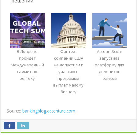
решений.
В Лондоне
Финтех-
AccountScore
пройдет
компании США
запустила
Международный
не допустили к
платформу для
саммит по
участию в
должников
регтеху
программе
банков
выплат малому
бизнесу
Source:
bankingblog.accenture.com