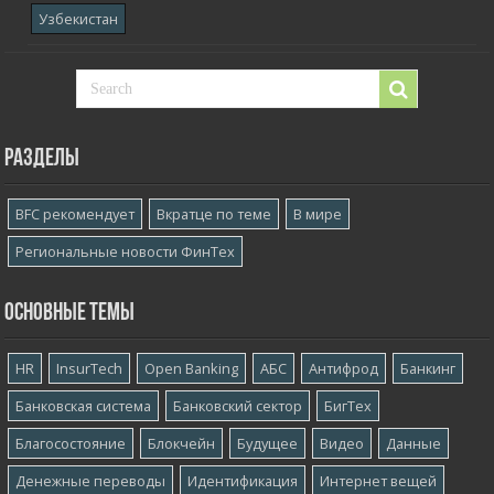
Узбекистан
Разделы
BFC рекомендует
Вкратце по теме
В мире
Региональные новости ФинТех
Основные темы
HR
InsurTech
Open Banking
АБС
Антифрод
Банкинг
Банковская система
Банковский сектор
БигТех
Благосостояние
Блокчейн
Будущее
Видео
Данные
Денежные переводы
Идентификация
Интернет вещей