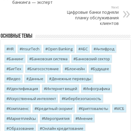
банкинга — эксперт
Next
Цифровые банки подняли
планку обслуживания
клиентов
Основные темы
HR
InsurTech
Open Banking
АБС
Антифрод
Банкинг
Банковская система
Банковский сектор
БигТех
Благосостояние
Блокчейн
Будущее
Видео
Данные
Денежные переводы
Идентификация
Интернет вещей
Инфографика
Искусственный интеллект
Кибербезопасность
Комплаенс
Кредитный скоринг
Криптовалюты
МСБ
Маркетплейсы
Мероприятия
Мнение
Образование
Онлайн кредитование