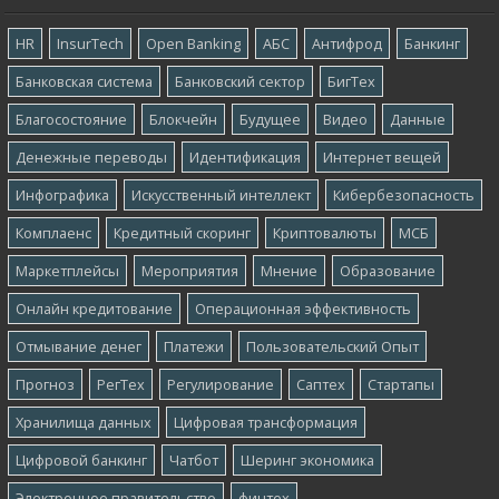
HR
InsurTech
Open Banking
АБС
Антифрод
Банкинг
Банковская система
Банковский сектор
БигТех
Благосостояние
Блокчейн
Будущее
Видео
Данные
Денежные переводы
Идентификация
Интернет вещей
Инфографика
Искусственный интеллект
Кибербезопасность
Комплаенс
Кредитный скоринг
Криптовалюты
МСБ
Маркетплейсы
Мероприятия
Мнение
Образование
Онлайн кредитование
Операционная эффективность
Отмывание денег
Платежи
Пользовательский Опыт
Прогноз
РегТех
Регулирование
Саптех
Стартапы
Хранилища данных
Цифровая трансформация
Цифровой банкинг
Чатбот
Шеринг экономика
Электронное правительство
финтех