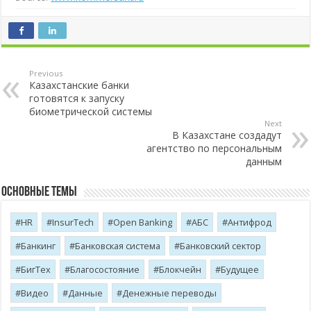
Previous
Казахстанские банки
готовятся к запуску
биометрической системы
Next
В Казахстане создадут
агентство по персональным
данным
Основные темы
HR
InsurTech
Open Banking
АБС
Антифрод
Банкинг
Банковская система
Банковский сектор
БигТех
Благосостояние
Блокчейн
Будущее
Видео
Данные
Денежные переводы