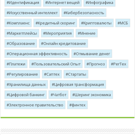
Идентификация
Интернет вещей
Инфографика
Искусственный интеллект
Кибербезопасность
Комплаенс
Кредитный скоринг
Криптовалюты
МСБ
Маркетплейсы
Мероприятия
Мнение
Образование
Онлайн кредитование
Операционная эффективность
Отмывание денег
Платежи
Пользовательский Опыт
Прогноз
РегТех
Регулирование
Саптех
Стартапы
Хранилища данных
Цифровая трансформация
Цифровой банкинг
Чатбот
Шеринг экономика
Электронное правительство
финтех