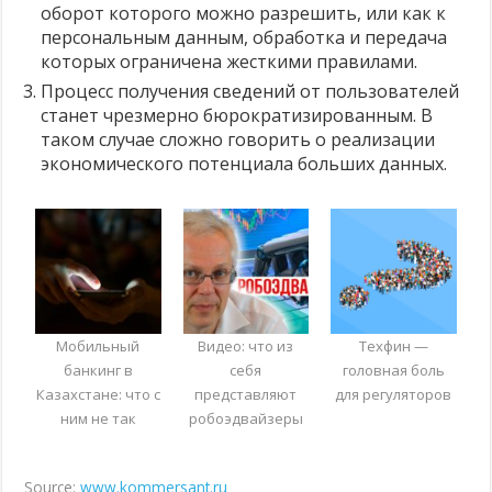
оборот которого можно разрешить, или как к
персональным данным, обработка и передача
которых ограничена жесткими правилами.
Процесс получения сведений от пользователей
станет чрезмерно бюрократизированным. В
таком случае сложно говорить о реализации
экономического потенциала больших данных.
Мобильный
Видео: что из
Техфин —
банкинг в
себя
головная боль
Казахстане: что с
представляют
для регуляторов
ним не так
робоэдвайзеры
Source:
www.kommersant.ru